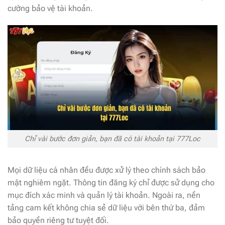
cường bảo vệ tài khoản.
Chỉ vài bước đơn giản, bạn đã có tài khoản tại 777Loc
Mọi dữ liệu cá nhân đều được xử lý theo chính sách bảo
mật nghiêm ngặt. Thông tin đăng ký chỉ được sử dụng cho
mục đích xác minh và quản lý tài khoản. Ngoài ra, nền
tảng cam kết không chia sẻ dữ liệu với bên thứ ba, đảm
bảo quyền riêng tư tuyệt đối.