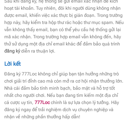
Sau khi đăng ký, hệ thống sẽ gửi email xác nhận để kích
hoạt tài khoản. Tuy nhiên, đôi khi người dùng không nhận
được email, khiến việc xác thực bị gián đoạn. Trong trường
hợp này, hãy kiểm tra hộp thư rác hoặc thư mục spam. Nếu
vẫn không thấy email, bạn có thể yêu cầu hệ thống gửi lại
mã xác nhận. Trong trường hợp email vẫn không đến, hãy
thử sử dụng một địa chỉ email khác để đảm bảo quá trình
đăng ký
diễn ra thuận lợi.
Lời kết
Đăng ký 777Loc không chỉ giúp bạn tận hưởng những trò
chơi giải trí đỉnh cao mà còn mở ra cơ hội nhận thưởng lớn.
Nhà cái đảm bảo tính minh bạch, bảo mật và hỗ trợ tốt
nhất cho người chơi. Nếu bạn đang tìm kiếm một địa chỉ
cá cược uy tín,
777Loc
chính là sự lựa chọn lý tưởng. Hãy
đăng ký ngay để trải nghiệm dịch vụ chuyên nghiệp và
nhận về những phần thưởng hấp dẫn!