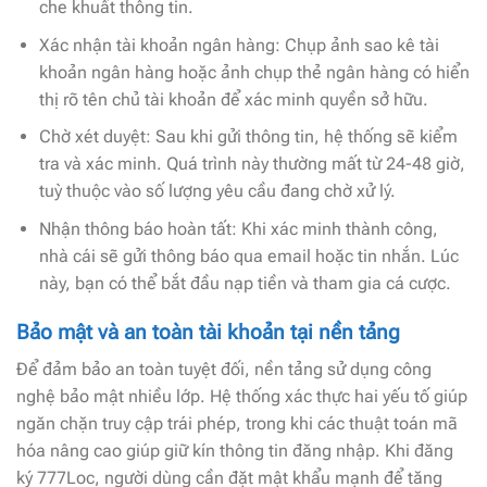
che khuất thông tin.
Xác nhận tài khoản ngân hàng: Chụp ảnh sao kê tài
khoản ngân hàng hoặc ảnh chụp thẻ ngân hàng có hiển
thị rõ tên chủ tài khoản để xác minh quyền sở hữu.
Chờ xét duyệt: Sau khi gửi thông tin, hệ thống sẽ kiểm
tra và xác minh. Quá trình này thường mất từ 24-48 giờ,
tuỳ thuộc vào số lượng yêu cầu đang chờ xử lý.
Nhận thông báo hoàn tất: Khi xác minh thành công,
nhà cái sẽ gửi thông báo qua email hoặc tin nhắn. Lúc
này, bạn có thể bắt đầu nạp tiền và tham gia cá cược.
Bảo mật và an toàn tài khoản tại nền tảng
Để đảm bảo an toàn tuyệt đối, nền tảng sử dụng công
nghệ bảo mật nhiều lớp. Hệ thống xác thực hai yếu tố giúp
ngăn chặn truy cập trái phép, trong khi các thuật toán mã
hóa nâng cao giúp giữ kín thông tin đăng nhập. Khi đăng
ký 777Loc, người dùng cần đặt mật khẩu mạnh để tăng