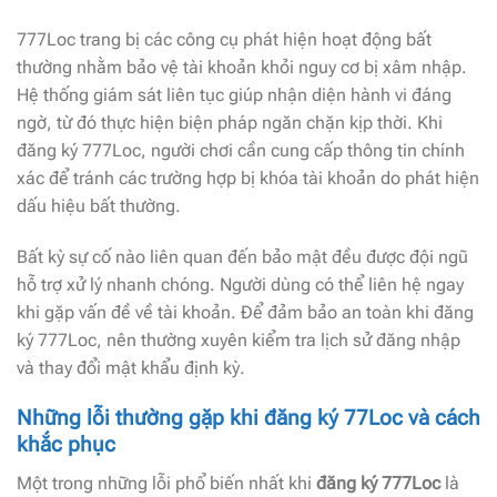
777Loc trang bị các công cụ phát hiện hoạt động bất
thường nhằm bảo vệ tài khoản khỏi nguy cơ bị xâm nhập.
Hệ thống giám sát liên tục giúp nhận diện hành vi đáng
ngờ, từ đó thực hiện biện pháp ngăn chặn kịp thời. Khi
đăng ký 777Loc, người chơi cần cung cấp thông tin chính
xác để tránh các trường hợp bị khóa tài khoản do phát hiện
dấu hiệu bất thường.
Bất kỳ sự cố nào liên quan đến bảo mật đều được đội ngũ
hỗ trợ xử lý nhanh chóng. Người dùng có thể liên hệ ngay
khi gặp vấn đề về tài khoản. Để đảm bảo an toàn khi đăng
ký 777Loc, nên thường xuyên kiểm tra lịch sử đăng nhập
và thay đổi mật khẩu định kỳ.
Những lỗi thường gặp khi đăng ký 77Loc và cách
khắc phục
Một trong những lỗi phổ biến nhất khi
đăng ký 777Loc
là