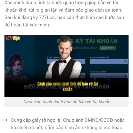
Xác minh danh tính là bước quan trọng giúp bảo vệ tài
khoản khỏi rủi ro gian lận và đảm bảo giao dịch an toàn.
Sau khi đăng ký 777Loc, bạn cần thực hiện các bước sau
để hoàn tất xác minh:
Cách xác minh danh tính để bảo vệ tài khoản
Cung cấp giấy tờ hợp lệ: Chụp ảnh CMND/CCCD hoặc
hộ chiếu rõ nét, đảm bảo hình ảnh không bị mờ hoặc