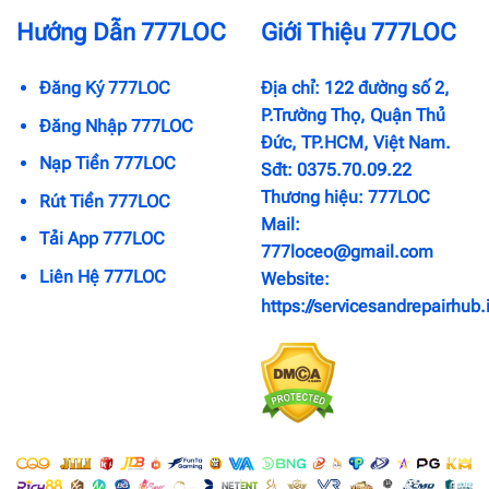
Hướng Dẫn 777LOC
Giới Thiệu 777LOC
Đăng Ký 777LOC
Địa chỉ: 122
đường số 2,
P.Trường Thọ, Quận Thủ
Đăng Nhập 777LOC
Đức, TP.HCM, Việt Nam.
Nạp Tiền 777LOC
Sđt:
0375.70.09.22
Thương hiệu:
777LOC
Rút Tiền 777LOC
Mail:
Tải App 777LOC
777loceo@gmail.com
Liên Hệ 777LOC
Website:
https://servicesandrepairhub.