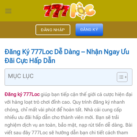
Chuyển
đến
nội
dung
ĐĂNG KÝ
ĐĂNG NHẬP
Đăng Ký 777Loc Dễ Dàng – Nhận Ngay Ưu
Đãi Cực Hấp Dẫn
MỤC LỤC
Đăng ký 777Loc
giúp bạn tiếp cận thế giới cá cược hiện đại
với hàng loạt trò chơi đỉnh cao. Quy trình đăng ký nhanh
chóng, chỉ mất vài phút để hoàn tất. Nhà cái cung cấp
nhiều ưu đãi hấp dẫn cho thành viên mới. Bạn sẽ trải
nghiệm dịch vụ an toàn, bảo mật, nạp rút tiền dễ dàng. Bài
viết sau đây 777Loc sẽ hướng dẫn bạn chi tiết cách tham