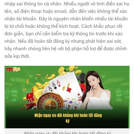
nhập sai thông tin cá nhân. Nhiều người vô tình điền sai họ
tên, số điện thoại hoặc email, dẫn đến việc không thể xác
nhận tài khoản. Đây là nguyên nhân khiến nhiều tài khoản
bị từ chối hoặc không thể kích hoạt. Cách khắc phục rất
đơn giản, bạn chỉ cần kiểm tra kỹ thông tin trước khi xác
nhận. Nếu đã hoàn tất đăng ký nhưng phát hiện sai sót,
hãy nhanh chóng liên hệ với bộ phận hỗ trợ để được chỉnh
sửa kịp thời.
Nhận ngay ưu đãi khủng khi hoàn tất đăng ký