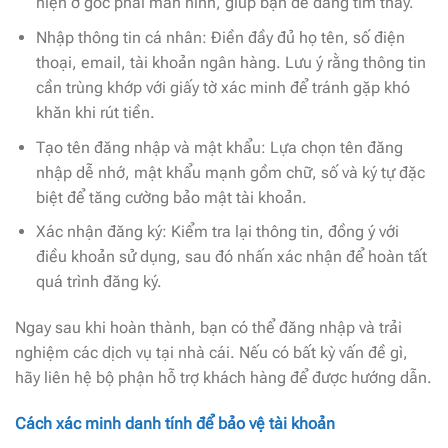
hiện ở góc phải màn hình, giúp bạn dễ dàng tìm thấy.
Nhập thông tin cá nhân: Điền đầy đủ họ tên, số điện
thoại, email, tài khoản ngân hàng. Lưu ý rằng thông tin
cần trùng khớp với giấy tờ xác minh để tránh gặp khó
khăn khi rút tiền.
Tạo tên đăng nhập và mật khẩu: Lựa chọn tên đăng
nhập dễ nhớ, mật khẩu mạnh gồm chữ, số và ký tự đặc
biệt để tăng cường bảo mật tài khoản.
Xác nhận đăng ký: Kiểm tra lại thông tin, đồng ý với
điều khoản sử dụng, sau đó nhấn xác nhận để hoàn tất
quá trình đăng ký.
Ngay sau khi hoàn thành, bạn có thể đăng nhập và trải
nghiệm các dịch vụ tại nhà cái. Nếu có bất kỳ vấn đề gì,
hãy liên hệ bộ phận hỗ trợ khách hàng để được hướng dẫn.
Cách xác minh danh tính để bảo vệ tài khoản