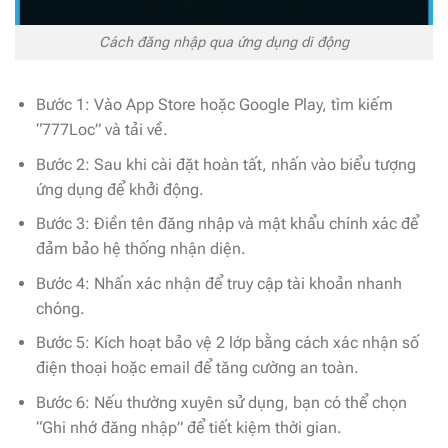
Cách đăng nhập qua ứng dụng di động
Bước 1: Vào App Store hoặc Google Play, tìm kiếm
“777Loc” và tải về.
Bước 2: Sau khi cài đặt hoàn tất, nhấn vào biểu tượng
ứng dụng để khởi động.
Bước 3: Điền tên đăng nhập và mật khẩu chính xác để
đảm bảo hệ thống nhận diện.
Bước 4: Nhấn xác nhận để truy cập tài khoản nhanh
chóng.
Bước 5: Kích hoạt bảo vệ 2 lớp bằng cách xác nhận số
điện thoại hoặc email để tăng cường an toàn.
Bước 6: Nếu thường xuyên sử dụng, bạn có thể chọn
“Ghi nhớ đăng nhập” để tiết kiệm thời gian.