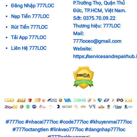
P.Trường Thọ, Quận Thủ
Đăng Nhập 777LOC
Đức, TP.HCM, Việt Nam.
Nạp Tiền 777LOC
Sđt:
0375.70.09.22
Thương hiệu:
777LOC
Rút Tiền 777LOC
Mail:
Tải App 777LOC
777loceo@gmail.com
Liên Hệ 777LOC
Website:
https://servicesandrepairhub.
#777loc #nhacai777loc #code777loc #khuyenmai777loc
#777loctangtien #linkvao777loc #dangnhap777loc