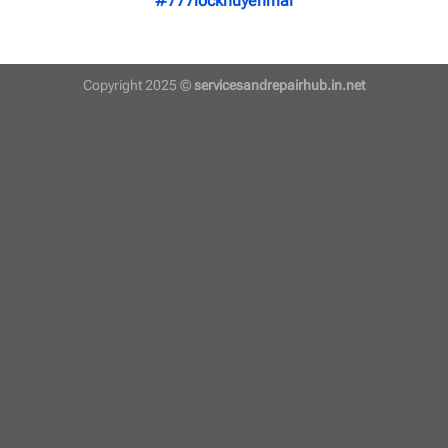
#777lockhuyenmai
Copyright 2025 ©
servicesandrepairhub.in.net