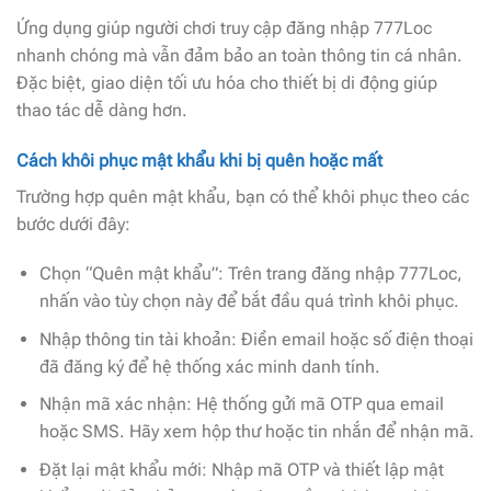
Ứng dụng giúp người chơi truy cập đăng nhập 777Loc
nhanh chóng mà vẫn đảm bảo an toàn thông tin cá nhân.
Đặc biệt, giao diện tối ưu hóa cho thiết bị di động giúp
thao tác dễ dàng hơn.
Cách khôi phục mật khẩu khi bị quên hoặc mất
Trường hợp quên mật khẩu, bạn có thể khôi phục theo các
bước dưới đây:
Chọn “Quên mật khẩu”: Trên trang đăng nhập 777Loc,
nhấn vào tùy chọn này để bắt đầu quá trình khôi phục.
Nhập thông tin tài khoản: Điền email hoặc số điện thoại
đã đăng ký để hệ thống xác minh danh tính.
Nhận mã xác nhận: Hệ thống gửi mã OTP qua email
hoặc SMS. Hãy xem hộp thư hoặc tin nhắn để nhận mã.
Đặt lại mật khẩu mới: Nhập mã OTP và thiết lập mật