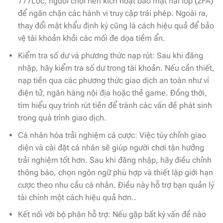
777Loc, người chơi nên kích hoạt bảo mật hai lớp (2FA)
để ngăn chặn các hành vi truy cập trái phép. Ngoài ra,
thay đổi mật khẩu định kỳ cũng là cách hiệu quả để bảo
vệ tài khoản khỏi các mối đe dọa tiềm ẩn.
Kiểm tra số dư và phương thức nạp rút: Sau khi đăng
nhập, hãy kiểm tra số dư trong tài khoản. Nếu cần thiết,
nạp tiền qua các phương thức giao dịch an toàn như ví
điện tử, ngân hàng nội địa hoặc thẻ game. Đồng thời,
tìm hiểu quy trình rút tiền để tránh các vấn đề phát sinh
trong quá trình giao dịch.
Cá nhân hóa trải nghiệm cá cược: Việc tùy chỉnh giao
diện và cài đặt cá nhân sẽ giúp người chơi tận hưởng
trải nghiệm tốt hơn. Sau khi đăng nhập, hãy điều chỉnh
thông báo, chọn ngôn ngữ phù hợp và thiết lập giới hạn
cược theo nhu cầu cá nhân. Điều này hỗ trợ bạn quản lý
tài chính một cách hiệu quả hơn..
Kết nối với bộ phận hỗ trợ: Nếu gặp bất kỳ vấn đề nào