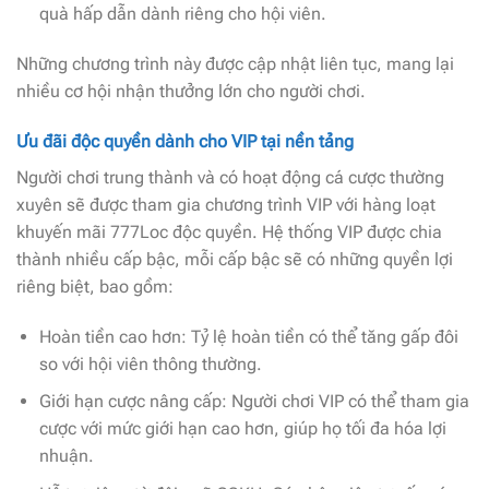
quà hấp dẫn dành riêng cho hội viên.
Những chương trình này được cập nhật liên tục, mang lại
nhiều cơ hội nhận thưởng lớn cho người chơi.
Ưu đãi độc quyền dành cho VIP tại nền tảng
Người chơi trung thành và có hoạt động cá cược thường
xuyên sẽ được tham gia chương trình VIP với hàng loạt
khuyến mãi 777Loc độc quyền. Hệ thống VIP được chia
thành nhiều cấp bậc, mỗi cấp bậc sẽ có những quyền lợi
riêng biệt, bao gồm:
Hoàn tiền cao hơn: Tỷ lệ hoàn tiền có thể tăng gấp đôi
so với hội viên thông thường.
Giới hạn cược nâng cấp: Người chơi VIP có thể tham gia
cược với mức giới hạn cao hơn, giúp họ tối đa hóa lợi
nhuận.