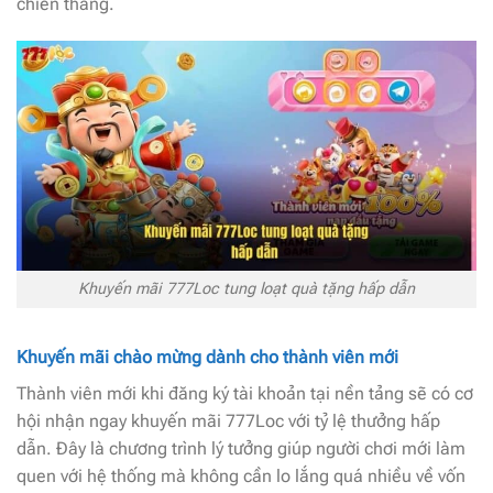
chiến thắng.
Khuyến mãi 777Loc tung loạt quà tặng hấp dẫn
Khuyến mãi chào mừng dành cho thành viên mới
Thành viên mới khi đăng ký tài khoản tại nền tảng sẽ có cơ
hội nhận ngay khuyến mãi 777Loc với tỷ lệ thưởng hấp
dẫn. Đây là chương trình lý tưởng giúp người chơi mới làm
quen với hệ thống mà không cần lo lắng quá nhiều về vốn