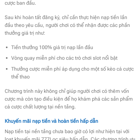
cược ban đầu.
Sau khi hoàn tất đăng ký, chỉ cần thực hiện nạp tiền lần
đầu theo yêu cầu, người chơi có thể nhận được các phần
thưởng giá trị như:
Tiền thưởng 100% giá trị nạp lần đầu
Vòng quay miễn phí cho các trò chơi slot nổi bật
Thưởng cược miễn phí áp dụng cho một số kèo cá cược
thể thao
Chương trình này không chỉ giúp người chơi có thêm vốn
cược mà còn tạo điều kiện để họ khám phá các sản phẩm
cá cược chất lượng tại nền tảng.
Khuyến mãi nạp tiền và hoàn tiền hấp dẫn
Nạp tiền tại nền tảng chưa bao giờ có lợi như hiện tại với
loạt khuyến mãi 777Loc siêu hấp dẫn. Các chương trình ưu