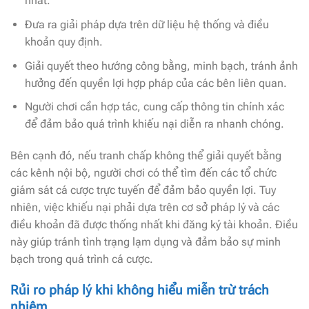
nhất.
Đưa ra giải pháp dựa trên dữ liệu hệ thống và điều
khoản quy định.
Giải quyết theo hướng công bằng, minh bạch, tránh ảnh
hưởng đến quyền lợi hợp pháp của các bên liên quan.
Người chơi cần hợp tác, cung cấp thông tin chính xác
để đảm bảo quá trình khiếu nại diễn ra nhanh chóng.
Bên cạnh đó, nếu tranh chấp không thể giải quyết bằng
các kênh nội bộ, người chơi có thể tìm đến các tổ chức
giám sát cá cược trực tuyến để đảm bảo quyền lợi. Tuy
nhiên, việc khiếu nại phải dựa trên cơ sở pháp lý và các
điều khoản đã được thống nhất khi đăng ký tài khoản. Điều
này giúp tránh tình trạng lạm dụng và đảm bảo sự minh
bạch trong quá trình cá cược.
Rủi ro pháp lý khi không hiểu miễn trừ trách
nhiệm