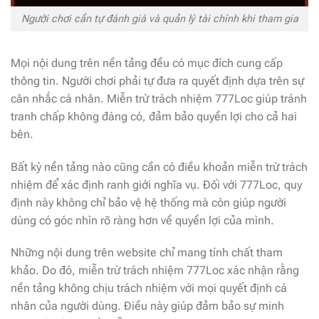
Người chơi cần tự đánh giá và quản lý tài chính khi tham gia
Mọi nội dung trên nền tảng đều có mục đích cung cấp
thông tin. Người chơi phải tự đưa ra quyết định dựa trên sự
cân nhắc cá nhân. Miễn trừ trách nhiệm 777Loc giúp tránh
tranh chấp không đáng có, đảm bảo quyền lợi cho cả hai
bên.
Bất kỳ nền tảng nào cũng cần có điều khoản miễn trừ trách
nhiệm để xác định ranh giới nghĩa vụ. Đối với 777Loc, quy
định này không chỉ bảo vệ hệ thống mà còn giúp người
dùng có góc nhìn rõ ràng hơn về quyền lợi của mình.
Những nội dung trên website chỉ mang tính chất tham
khảo. Do đó, miễn trừ trách nhiệm 777Loc xác nhận rằng
nền tảng không chịu trách nhiệm với mọi quyết định cá
nhân của người dùng. Điều này giúp đảm bảo sự minh