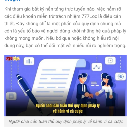
Khi tham gia bất kỳ nền tảng trực tuyến nào, việc nắm rõ
các điều khoản miễn trừ trách nhiệm 777Loc là điều cần
thiết. Đây không chỉ là một phần của quy định chung mà
còn là yếu tố bảo vệ người dùng khỏi những hệ quả pháp lý
không mong muốn. Nếu bỏ qua hoặc không hiểu rõ nội
dung này, bạn có thể đối mặt với nhiều rủi ro nghiêm trọng.
Người chơi cần tuân thủ quy định pháp lý về hành vi cá cược