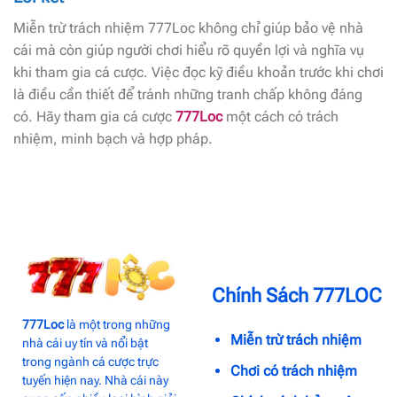
Miễn trừ trách nhiệm 777Loc không chỉ giúp bảo vệ nhà
cái mà còn giúp người chơi hiểu rõ quyền lợi và nghĩa vụ
khi tham gia cá cược. Việc đọc kỹ điều khoản trước khi chơi
là điều cần thiết để tránh những tranh chấp không đáng
có. Hãy tham gia cá cược
777Loc
một cách có trách
nhiệm, minh bạch và hợp pháp.
Chính Sách 777LOC
777Loc
là một trong những
Miễn trừ trách nhiệm
nhà cái uy tín và nổi bật
trong ngành cá cược trực
Chơi có trách nhiệm
tuyến hiện nay. Nhà cái này