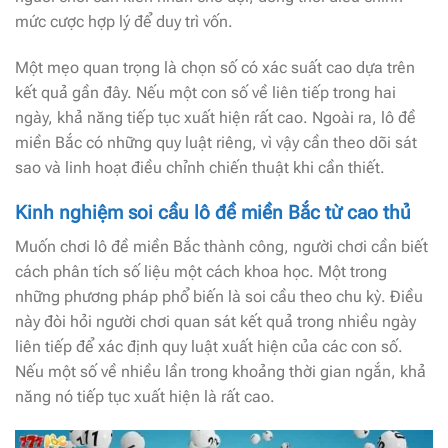
mức cược hợp lý để duy trì vốn.
Một mẹo quan trọng là chọn số có xác suất cao dựa trên
kết quả gần đây. Nếu một con số về liên tiếp trong hai
ngày, khả năng tiếp tục xuất hiện rất cao. Ngoài ra, lô đề
miền Bắc có những quy luật riêng, vì vậy cần theo dõi sát
sao và linh hoạt điều chỉnh chiến thuật khi cần thiết.
Kinh nghiệm soi cầu lô đề miền Bắc từ cao thủ
Muốn chơi lô đề miền Bắc thành công, người chơi cần biết
cách phân tích số liệu một cách khoa học. Một trong
những phương pháp phổ biến là soi cầu theo chu kỳ. Điều
này đòi hỏi người chơi quan sát kết quả trong nhiều ngày
liên tiếp để xác định quy luật xuất hiện của các con số.
Nếu một số về nhiều lần trong khoảng thời gian ngắn, khả
năng nó tiếp tục xuất hiện là rất cao.