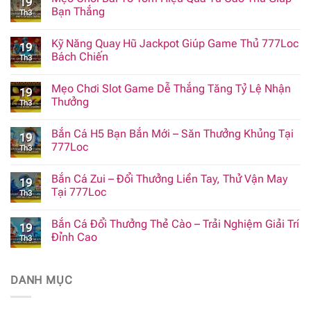
19
Bạn Thắng
Th3
Kỹ Năng Quay Hũ Jackpot Giúp Game Thủ 777Loc
19
Bách Chiến
Th3
Mẹo Chơi Slot Game Dễ Thắng Tăng Tỷ Lệ Nhận
19
Thưởng
Th3
Bắn Cá H5 Bạn Bắn Mới – Săn Thưởng Khủng Tại
19
777Loc
Th3
Bắn Cá Zui – Đổi Thưởng Liền Tay, Thử Vận May
19
Tại 777Loc
Th3
Bắn Cá Đổi Thưởng Thẻ Cào – Trải Nghiệm Giải Trí
19
Đỉnh Cao
Th3
DANH MỤC