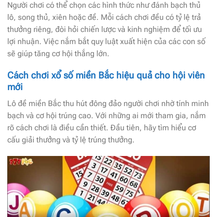
Người chơi có thể chọn các hình thức như đánh bạch thủ
lô, song thủ, xiên hoặc đề. Mỗi cách chơi đều có tỷ lệ trả
thưởng riêng, đòi hỏi chiến lược và kinh nghiệm để tối ưu
lợi nhuận. Việc nắm bắt quy luật xuất hiện của các con số
sẽ giúp tăng cơ hội thắng lớn.
Cách chơi xổ số miền Bắc hiệu quả cho hội viên
mới
Lô đề miền Bắc thu hút đông đảo người chơi nhờ tính minh
bạch và cơ hội trúng cao. Với những ai mới tham gia, nắm
rõ cách chơi là điều cần thiết. Đầu tiên, hãy tìm hiểu cơ
cấu giải thưởng và tỷ lệ trúng thưởng.