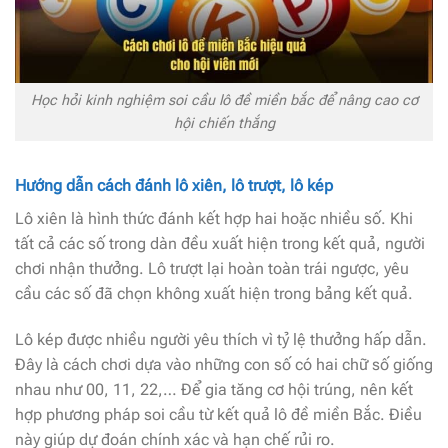
Học hỏi kinh nghiệm soi cầu lô đề miền bắc để nâng cao cơ
hội chiến thắng
Hướng dẫn cách đánh lô xiên, lô trượt, lô kép
Lô xiên là hình thức đánh kết hợp hai hoặc nhiều số. Khi
tất cả các số trong dàn đều xuất hiện trong kết quả, người
chơi nhận thưởng. Lô trượt lại hoàn toàn trái ngược, yêu
cầu các số đã chọn không xuất hiện trong bảng kết quả.
Lô kép được nhiều người yêu thích vì tỷ lệ thưởng hấp dẫn.
Đây là cách chơi dựa vào những con số có hai chữ số giống
nhau như 00, 11, 22,… Để gia tăng cơ hội trúng, nên kết
hợp phương pháp soi cầu từ kết quả lô đề miền Bắc. Điều
này giúp dự đoán chính xác và hạn chế rủi ro.