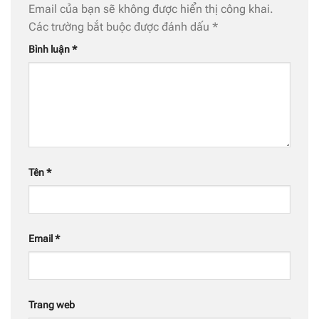
Email của bạn sẽ không được hiển thị công khai.
Các trường bắt buộc được đánh dấu
*
Bình luận
*
Tên
*
Email
*
Trang web