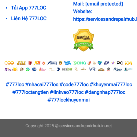
Mail:
[email protected]
Tải App 777LOC
Website:
Liên Hệ 777LOC
https://servicesandrepairhub.
#777loc #nhacai777loc #code777loc #khuyenmai777loc
#777loctangtien #linkvao777loc #dangnhap777loc
#777lockhuyenmai
Copyright 2025 ©
servicesandrepairhub.in.net