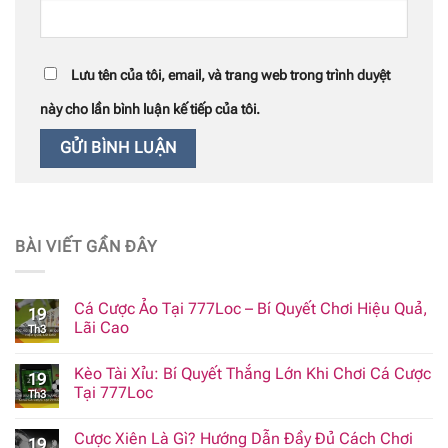
Lưu tên của tôi, email, và trang web trong trình duyệt
này cho lần bình luận kế tiếp của tôi.
BÀI VIẾT GẦN ĐÂY
Cá Cược Ảo Tại 777Loc – Bí Quyết Chơi Hiệu Quả,
19
Lãi Cao
Th3
Kèo Tài Xỉu: Bí Quyết Thắng Lớn Khi Chơi Cá Cược
19
Tại 777Loc
Th3
Cược Xiên Là Gì? Hướng Dẫn Đầy Đủ Cách Chơi
19